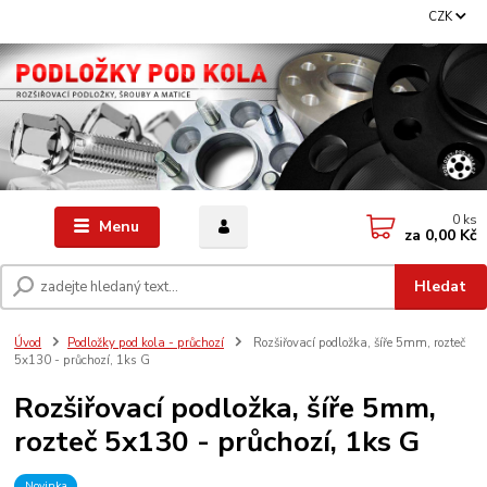
CZK
0
ks
Menu
za
0,00 Kč
Hledat
Úvod
Podložky pod kola - průchozí
Rozšiřovací podložka, šíře 5mm, rozteč
5x130 - průchozí, 1ks G
Rozšiřovací podložka, šíře 5mm,
rozteč 5x130 - průchozí, 1ks G
Novinka