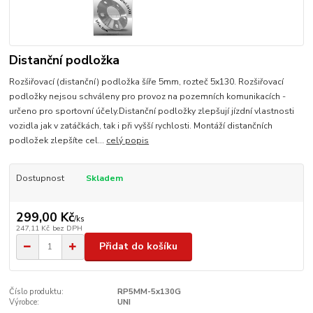
Distanční podložka
Rozšiřovací (distanční) podložka šíře 5mm, rozteč 5x130. Rozšiřovací
podložky nejsou schváleny pro provoz na pozemních komunikacích -
určeno pro sportovní účely.Distanční podložky zlepšují jízdní vlastnosti
vozidla jak v zatáčkách, tak i při vyšší rychlosti. Montáží distančních
podložek zlepšíte cel...
celý popis
Dostupnost
Skladem
299,00 Kč
/
ks
247,11 Kč
bez DPH
Přidat do košíku
Číslo produktu:
RP5MM-5x130G
Výrobce:
UNI