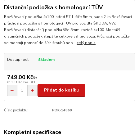
Distanční podložka s homologací TÜV
Rozšiřovací podložka 4x100, střed 57,1, šíře 5mm, sada 2 ks Rozšiřovací
průchozí podložka s homologací TÜV pro vozidla ŠKODA, VW.
Rozšiřovací (distanční) podložka šíře 5mm, rozteč 4x100. Montáží
distančních podložek zlepšíte celkový vzhled vozu. Průchozí podložky
se montují pomocí delších šroubů neb...
celý popis
Dostupnost
Skladem
749,00 Kč
/
ks
619,01 Kč
bez DPH
Přidat do košíku
Číslo produktu:
PDK-14869
Kompletní specifikace