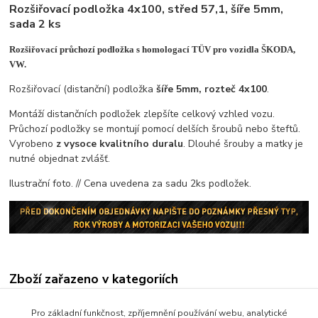
Rozšiřovací podložka 4x100, střed 57,1, šíře 5mm,
sada 2 ks
Rozšiřovací průchozí podložka s homologací TÜV pro vozidla ŠKODA,
VW.
Rozšiřovací (distanční) podložka
šíře 5mm, rozteč 4x100
.
Montáží distančních podložek zlepšíte celkový vzhled vozu.
Průchozí podložky se montují pomocí delších šroubů nebo šteftů.
Vyrobeno
z vysoce kvalitního duralu
. Dlouhé šrouby a matky je
nutné objednat zvlášť.
Ilustrační foto. // Cena uvedena za sadu 2ks podložek.
Zboží zařazeno v kategoriích
Podložky s homologací TÜV
Pro základní funkčnost, zpříjemnění používání webu, analytické