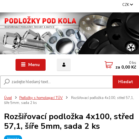
CZK
0
ks
Menu
za
0,00 Kč
Hledat
Úvod
Podložky s homologací TÜV
Rozšiřovací podložka 4x100, střed 57,1,
šíře 5mm, sada 2 ks
Rozšiřovací podložka 4x100, střed
57,1, šíře 5mm, sada 2 ks
Novinka