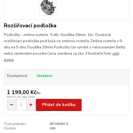
Rozšiřovací podložka
Podložky - změna rozteče, 5 děr, tloušťka 20mm, 1ks Duralová
rozšiřovací podložka pod kola se změnou rozteče.Změna rozteče z 5-
díry na 5-díru.Tloušťka 20mm.Podložky lze vyrobit s nalisovanými štefty
nebo závitovými pouzdry.Cena uvedena za 1ks. // Ilustrační foto
celý
popis
Dostupnost
Skladem
1 199,00 Kč
/
ks
990,91 Kč
bez DPH
Přidat do košíku
Číslo produktu:
RP20MM-5
Výrobce:
UNI