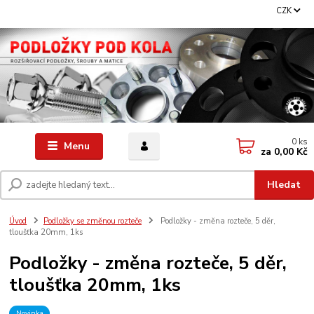
CZK
0
ks
Menu
za
0,00 Kč
Hledat
Úvod
Podložky se změnou rozteče
Podložky - změna rozteče, 5 děr,
tloušťka 20mm, 1ks
Podložky - změna rozteče, 5 děr,
tloušťka 20mm, 1ks
Novinka