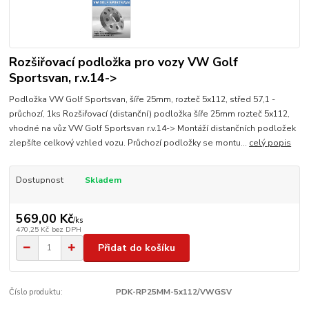
Rozšiřovací podložka pro vozy VW Golf
Sportsvan, r.v.14->
Podložka VW Golf Sportsvan, šíře 25mm, rozteč 5x112, střed 57,1 -
průchozí, 1ks Rozšiřovací (distanční) podložka šíře 25mm rozteč 5x112,
vhodné na vůz VW Golf Sportsvan r.v.14-> Montáží distančních podložek
zlepšíte celkový vzhled vozu. Průchozí podložky se montu...
celý popis
Dostupnost
Skladem
569,00 Kč
/
ks
470,25 Kč
bez DPH
Přidat do košíku
Číslo produktu:
PDK-RP25MM-5x112/VWGSV