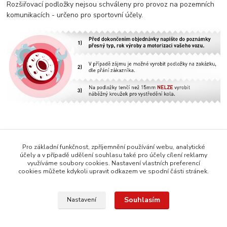
Rozšiřovací podložky nejsou schváleny pro provoz na pozemních
komunikacích - určeno pro sportovní účely.
Zboží zařazeno v kategoriích
Pro základní funkčnost, zpříjemnění používání webu, analytické
účely a v případě udělení souhlasu také pro účely cílení reklamy
Rozšiřovací podložky VW
využíváme soubory cookies. Nastavení vlastních preferencí
cookies můžete kdykoli upravit odkazem ve spodní části stránek.
Podložky VW Golf Sportsvan
Souhlasím
Nastavení