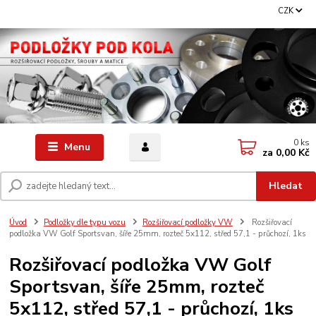
CZK
0
ks
Menu
za
0,00 Kč
Hledat
Úvod
Podložky dle typu vozu
Rozšiřovací podložky VW
Rozšiřovací
podložka VW Golf Sportsvan, šíře 25mm, rozteč 5x112, střed 57,1 - průchozí, 1ks
Rozšiřovací podložka VW Golf
Sportsvan, šíře 25mm, rozteč
5x112, střed 57,1 - průchozí, 1ks