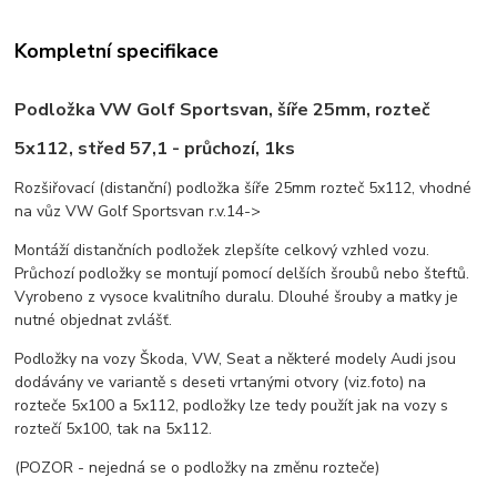
Kompletní specifikace
Podložka VW Golf Sportsvan, šíře 25mm, rozteč
5x112, střed 57,1 - průchozí, 1ks
Rozšiřovací (distanční) podložka šíře 25mm rozteč 5x112, vhodné
na vůz VW Golf Sportsvan r.v.14->
Montáží distančních podložek zlepšíte celkový vzhled vozu.
Průchozí podložky se montují pomocí delších šroubů nebo šteftů.
Vyrobeno z vysoce kvalitního duralu. Dlouhé šrouby a matky je
nutné objednat zvlášť.
Podložky na vozy Škoda, VW, Seat a některé modely Audi jsou
dodávány ve variantě s deseti vrtanými otvory (viz.foto) na
rozteče 5x100 a 5x112, podložky lze tedy použít jak na vozy s
roztečí 5x100, tak na 5x112.
(POZOR - nejedná se o podložky na změnu rozteče)