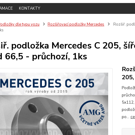
LAMACE
KONTAKTY
odložky dle typu vozu
Rozšiřovací podložky Mercedes
Rozšiř. podl
ks
iř. podložka Mercedes C 205, ší
d 66,5 - průchozí, 1ks
Rozš
205,
Podlož
průcho
5x112,
podlož
po...
ce