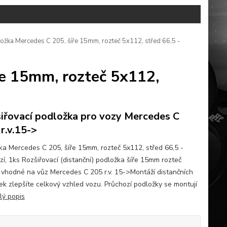
ožka Mercedes C 205, šíře 15mm, rozteč 5x112, střed 66,5 -
ře 15mm, rozteč 5x112,
iřovací podložka pro vozy Mercedes C
 r.v.15->
ka Mercedes C 205, šíře 15mm, rozteč 5x112, střed 66,5 -
zí, 1ks Rozšiřovací (distanční) podložka šíře 15mm rozteč
 vhodné na vůz Mercedes C 205 r.v. 15->Montáží distančních
ek zlepšíte celkový vzhled vozu. Průchozí podložky se montují
lý popis