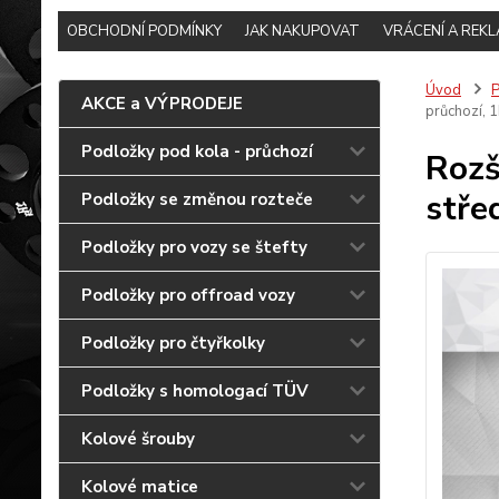
OBCHODNÍ PODMÍNKY
JAK NAKUPOVAT
VRÁCENÍ A REK
Úvod
P
AKCE a VÝPRODEJE
průchozí, 1
Podložky pod kola - průchozí
Rozš
stře
Podložky se změnou rozteče
Podložky pro vozy se štefty
Podložky pro offroad vozy
Podložky pro čtyřkolky
Podložky s homologací TÜV
Kolové šrouby
Kolové matice