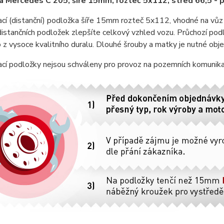
 Mercedes C 205, šíře 15mm, rozteč 5x112, střed 66,5 - p
cí (distanční) podložka šíře 15mm rozteč 5x112, vhodné na vůz
istančních podložek zlepšíte celkový vzhled vozu. Průchozí pod
z vysoce kvalitního duralu. Dlouhé šrouby a matky je nutné obje
cí podložky nejsou schváleny pro provoz na pozemních komunikací