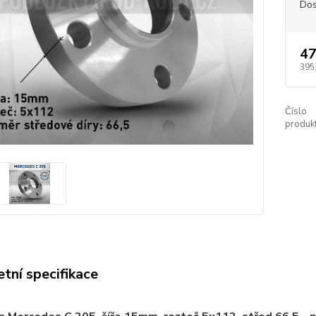
Dos
47
395
Číslo
produkt
tní specifikace