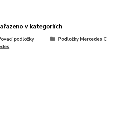
zařazeno v kategoriích
řovací podložky
Podložky Mercedes C
edes