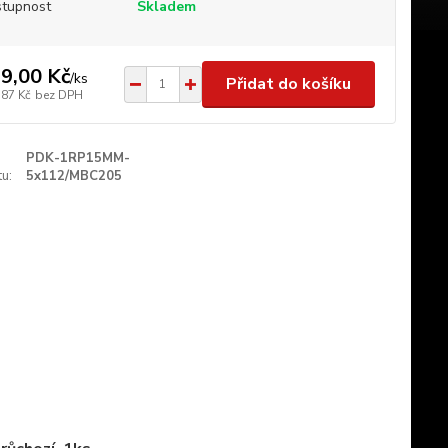
tupnost
Skladem
9,00 Kč
/
ks
Přidat do košíku
,87 Kč
bez DPH
PDK-1RP15MM-
u:
5x112/MBC205