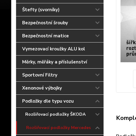
Štefty (svorníky)
Bezpečnostní šrouby
Bezpečnostní matice
Vymezovací kroužky ALU kol
Měrky, měřáky a příslušenství
Sportovní Filtry
Xenonové výbojky
Podložky dle typu vozu
Rozšiřovací podložky ŠKODA
Komple
Rozšiřovací podložky Mercedes