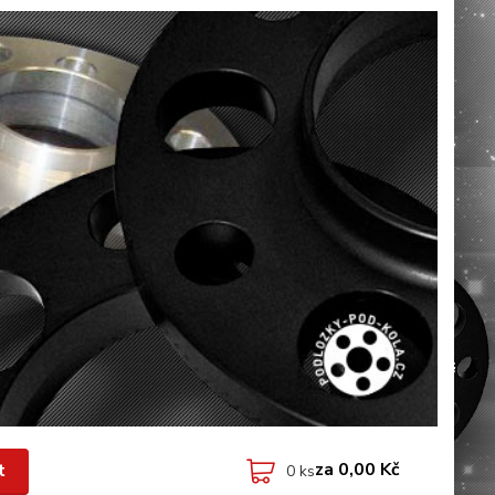
za
0,00 Kč
t
0
ks