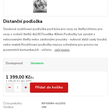
Distanční podložka
Duralová rozšiřovací podložka pod kola pro vozy se štefty.Určeno pro
vozy s roztečí šteftů 4x100.Tloušťka 40mm.Podložky lze vyrobit s
nalisovanými štefty nebo závitovými pouzdry - nutnost další sady šroubů
nebo matek.Rozšiřovací podložky nejsou schváleny pro provoz na
pozemních komunikacích - určeno...
celý popis
Dostupnost
Skladem
1 399,00 Kč
/
ks
1 156,20 Kč
bez DPH
Přidat do košíku
Číslo produktu:
RP40MM-4x100S
Výrobce:
UNI