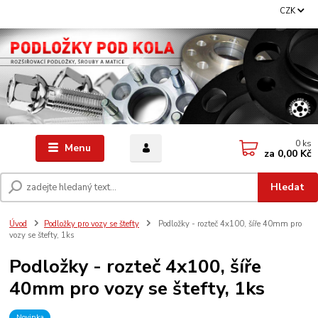
CZK
0
ks
Menu
za
0,00 Kč
Hledat
Úvod
Podložky pro vozy se štefty
Podložky - rozteč 4x100, šíře 40mm pro
vozy se štefty, 1ks
Podložky - rozteč 4x100, šíře
40mm pro vozy se štefty, 1ks
Novinka