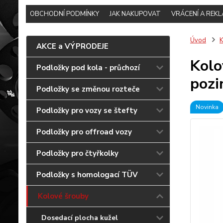
OBCHODNÍ PODMÍNKY
JAK NAKUPOVAT
VRÁCENÍ A REK
Úvod
K
AKCE a VÝPRODEJE
Kolo
Podložky pod kola - průchozí
pozi
Podložky se změnou rozteče
Novinka
Podložky pro vozy se štefty
Podložky pro offroad vozy
Podložky pro čtyřkolky
Podložky s homologací TÜV
Kolové šrouby
Dosedací plocha kužel