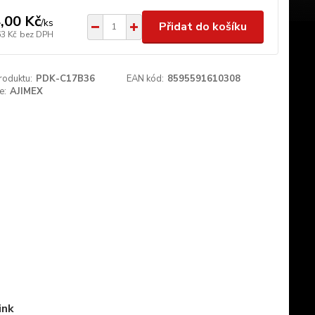
,00 Kč
/
ks
Přidat do košíku
63 Kč
bez DPH
roduktu:
PDK-C17B36
EAN kód:
8595591610308
e:
AJIMEX
ink