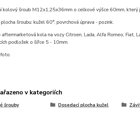
í kolový šroub M12x1,25x36mm o celkové výšce 60mm, který je 
plocha šroubu: kužel 60°, povrchová úprava - pozink.
 aftermarketová kola na vozy Citroen, Lada, Alfa Romeo, Fiat, L
cích podložek o šířce 5 - 10mm.
 foto.
zařazeno v kategoriích
é šrouby
Dosedací plocha kužel
Závi