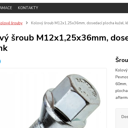
LAMACE
KONTAKTY
olové šrouby
Kolový šroub M12x1,25x36mm, dosedací plocha kužel, klí
vý šroub M12x1,25x36mm, doseda
nk
Šrou
Kolový
Pevnos
60mm, 
plocha
afterm
Dos