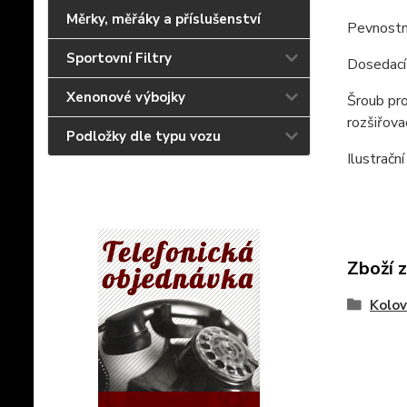
Měrky, měřáky a příslušenství
Pevnostn
Sportovní Filtry
Dosedací 
Xenonové výbojky
Šroub pro
rozšiřova
Podložky dle typu vozu
Ilustrační
Zboží 
Kolov