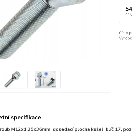
54
44,
Číslo p
Výrobc
tní specifikace
roub M12x1,25x36mm, dosedací plocha kužel, klíč 17, poz