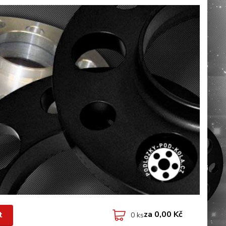
za
0,00 Kč
t
0
ks