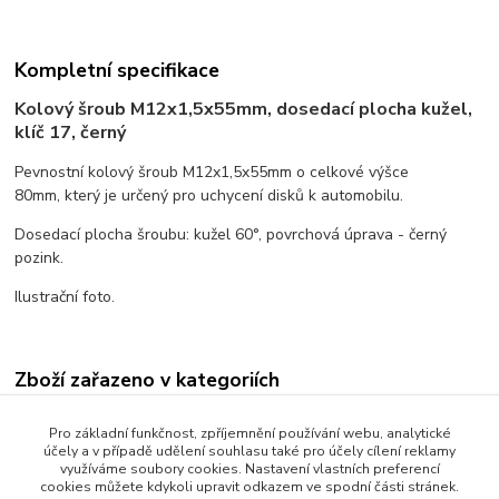
Kompletní specifikace
Kolový šroub M12x1,5x55mm, dosedací plocha kužel,
klíč 17, černý
Pevnostní kolový šroub M12x1,5x55mm o celkové výšce
80mm, který je určený pro uchycení disků k automobilu.
Dosedací plocha šroubu: kužel 60°, povrchová úprava - černý
pozink.
Ilustrační foto.
Zboží zařazeno v kategoriích
Kolové šrouby
Pro základní funkčnost, zpříjemnění používání webu, analytické
účely a v případě udělení souhlasu také pro účely cílení reklamy
Dosedací plocha kužel
využíváme soubory cookies. Nastavení vlastních preferencí
cookies můžete kdykoli upravit odkazem ve spodní části stránek.
Závit M12x1,5