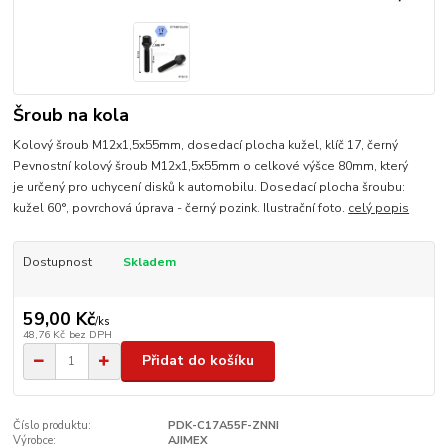
Šroub na kola
Kolový šroub M12x1,5x55mm, dosedací plocha kužel, klíč 17, černý
Pevnostní kolový šroub M12x1,5x55mm o celkové výšce 80mm, který
je určený pro uchycení disků k automobilu. Dosedací plocha šroubu:
kužel 60°, povrchová úprava - černý pozink. Ilustrační foto.
celý popis
Dostupnost
Skladem
59,00 Kč
/
ks
48,76 Kč
bez DPH
Přidat do košíku
Číslo produktu:
PDK-C17A55F-ZNNI
Výrobce:
AJIMEX