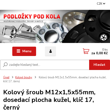
CZK
0
ks
Menu
za
0,00 Kč
Hledat
Úvod
Kolové šrouby
Kolový šroub M12x1,5x55mm, dosedací plocha kužel,
klíč 17, černý
Kolový šroub M12x1,5x55mm,
dosedací plocha kužel, klíč 17,
černý