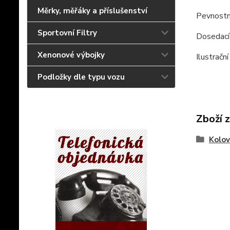
Měrky, měřáky a příslušenství
Pevnostn
Sportovní Filtry
Dosedací 
Xenonové výbojky
Ilustrační
Podložky dle typu vozu
Zboží 
Kolov