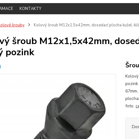
LAMACE
KONTAKTY
olové šrouby
Kolový šroub M12x1,5x42mm, dosedací plocha kužel, klíč
vý šroub M12x1,5x42mm, dosedac
ý pozink
Šrou
Kolový
pozink
67mm, 
plocha 
foto.
c
Dos