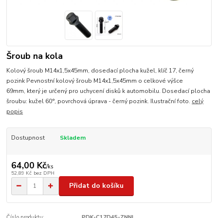
Šroub na kola
Kolový šroub M14x1,5x45mm, dosedací plocha kužel, klíč 17, černý
pozink Pevnostní kolový šroub M14x1,5x45mm o celkové výšce
69mm, který je určený pro uchycení disků k automobilu. Dosedací plocha
šroubu: kužel 60°, povrchová úprava - černý pozink. Ilustrační foto.
celý
popis
Dostupnost
Skladem
64,00 Kč
/
ks
52,89 Kč
bez DPH
Přidat do košíku
Číslo produktu:
PDK-C17D45-ZNNI