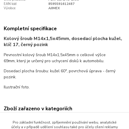
EAN kód:
8595591612487
Výrobce:
AJIMEX
Kompletní specifikace
Kolový šroub M14x1,5x45mm, dosedací plocha kužel,
klíč 17, černý pozink
Pevnostní kolový šroub M14x1,5x45mm o celkové výšce
69mm, který je určený pro uchycení disků k automobilu.
Dosedací plocha šroubu: kužel 60°, povrchová úprava - černý
pozink.
Ilustrační foto.
Zboží zařazeno v kategoriích
Kolové šrouby
Pro základní funkčnost, zpříjemnění používání webu, analytické
účely a v případě udělení souhlasu také pro účely cílení reklamy
Dosedací plocha kužel