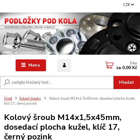
CZK
0
ks
Menu
za
0,00 Kč
Hledat
Úvod
Kolové šrouby
Kolový šroub M14x1,5x45mm, dosedací plocha kužel,
klíč 17, černý pozink
Kolový šroub M14x1,5x45mm,
dosedací plocha kužel, klíč 17,
černý pozink