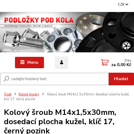
CZK
0
ks
Menu
za
0,00 Kč
Hledat
Úvod
Kolové šrouby
Kolový šroub M14x1,5x30mm, dosedací plocha kužel,
klíč 17, černý pozink
Kolový šroub M14x1,5x30mm,
dosedací plocha kužel, klíč 17,
černý pozink