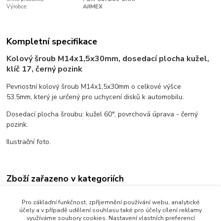
Výrobce:
AJIMEX
Kompletní specifikace
Kolový šroub M14x1,5x30mm, dosedací plocha kužel,
klíč 17, černý pozink
Pevnostní kolový šroub M14x1,5x30mm o celkové výšce
53,5mm, který je určený pro uchycení disků k automobilu.
Dosedací plocha šroubu: kužel 60°, povrchová úprava - černý
pozink.
Ilustrační foto.
Zboží zařazeno v kategoriích
Kolové šrouby
Pro základní funkčnost, zpříjemnění používání webu, analytické
účely a v případě udělení souhlasu také pro účely cílení reklamy
Dosedací plocha kužel
využíváme soubory cookies. Nastavení vlastních preferencí