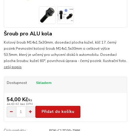
Šroub pro ALU kola
Kolový šroub M14x1,5x30mm, dosedací plocha kužel, klíč 17, černý
pozink Pevnostní kolový šroub M14x1,5x30mm o celkové výšce
53,5mm, který je určený pro uchycení disků k automobilu. Dosedací
plocha šroubu: kužel 60°, povrchová úprava - černý pozink. Ilustrační foto.
celý popis
Dostupnost
Skladem
54,00 Kč
/
ks
44,63 Kč
bez DPH
Přidat do košíku
Číslo produktu:
PDK-C17D30-ZNNI