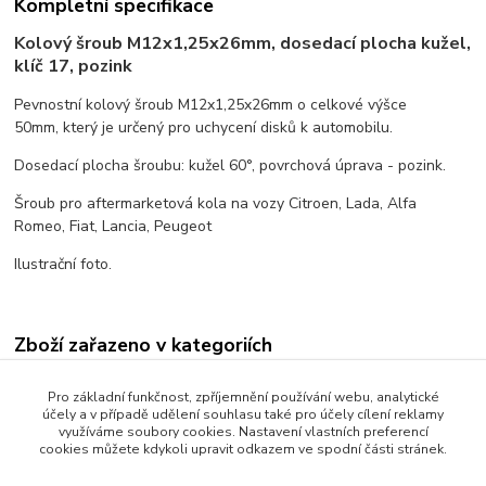
Kompletní specifikace
Kolový šroub M12x1,25x26mm, dosedací plocha kužel,
klíč 17, pozink
Pevnostní kolový šroub M12x1,25x26mm o celkové výšce
50mm, který je určený pro uchycení disků k automobilu.
Dosedací plocha šroubu: kužel 60°, povrchová úprava - pozink.
Šroub pro aftermarketová kola na vozy Citroen, Lada, Alfa
Romeo, Fiat, Lancia, Peugeot
Ilustrační foto.
Zboží zařazeno v kategoriích
Kolové šrouby
Pro základní funkčnost, zpříjemnění používání webu, analytické
účely a v případě udělení souhlasu také pro účely cílení reklamy
Dosedací plocha kužel
využíváme soubory cookies. Nastavení vlastních preferencí
cookies můžete kdykoli upravit odkazem ve spodní části stránek.
Závit M12x1,25