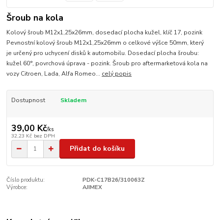
Šroub na kola
Kolový šroub M12x1,25x26mm, dosedací plocha kužel, klíč 17, pozink
Pevnostní kolový šroub M12x1,25x26mm o celkové výšce 50mm, který
je určený pro uchycení disků k automobilu. Dosedací plocha šroubu:
kužel 60°, povrchová úprava - pozink. Šroub pro aftermarketová kola na
vozy Citroen, Lada, Alfa Romeo...
celý popis
Dostupnost
Skladem
39,00 Kč
/
ks
32,23 Kč
bez DPH
Přidat do košíku
Číslo produktu:
PDK-C17B26/310063Z
Výrobce:
AJIMEX