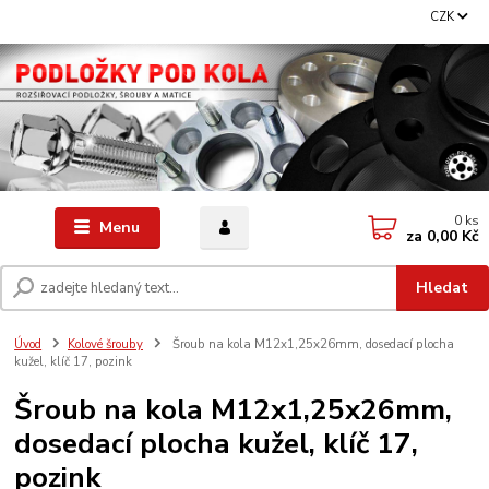
CZK
0
ks
Menu
za
0,00 Kč
Hledat
Úvod
Kolové šrouby
Šroub na kola M12x1,25x26mm, dosedací plocha
kužel, klíč 17, pozink
Šroub na kola M12x1,25x26mm,
dosedací plocha kužel, klíč 17,
pozink