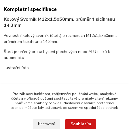
Kompletní specifikace
Kolový Svorník M12x1,5x50mm, průměr tisicíhranu
14,3mm
Pevnostní kolový svorník (šteft) o rozměrech M12x1,5x50mm s
průměrem tisícihranu 14,3mm.
Šteft je určený pro uchycení plechových nebo ALU disků k
automobilu.
Ilustrační foto.
Zboží zařazeno v kategoriích
Pro základní funkčnost, zpříjemnění používání webu, analytické
účely a v případě udělení souhlasu také pro účely cílení reklamy
Štefty (svorníky)
využíváme soubory cookies. Nastavení vlastních preferencí
cookies můžete kdykoli upravit odkazem ve spodní části stránek.
Závit M12x1,5
Souhlasím
Nastavení