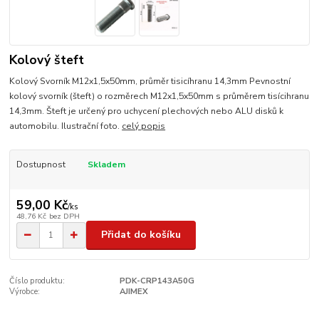
Kolový šteft
Kolový Svorník M12x1,5x50mm, průměr tisicíhranu 14,3mm Pevnostní
kolový svorník (šteft) o rozměrech M12x1,5x50mm s průměrem tisícihranu
14,3mm. Šteft je určený pro uchycení plechových nebo ALU disků k
automobilu. Ilustrační foto.
celý popis
Dostupnost
Skladem
59,00 Kč
/
ks
48,76 Kč
bez DPH
Přidat do košíku
Číslo produktu:
PDK-CRP143A50G
Výrobce:
AJIMEX