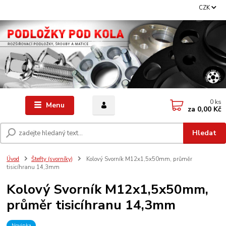
CZK
0
ks
Menu
za
0,00 Kč
Hledat
Úvod
Štefty (svorníky)
Kolový Svorník M12x1,5x50mm, průměr
tisicíhranu 14,3mm
Kolový Svorník M12x1,5x50mm,
průměr tisicíhranu 14,3mm
Novinka