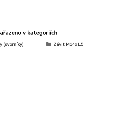
zařazeno v kategoriích
y (svorníky)
Závit M14x1,5