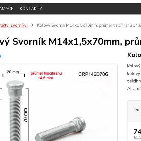
LAMACE
KONTAKTY
tefty (svorníky)
Kolový Svorník M14x1,5x70mm, průměr tisicíhranu 14
vý Svorník M14x1,5x70mm, prům
Kolo
Kolový
kolový
tisíci
ALU dis
Dos
74
61,