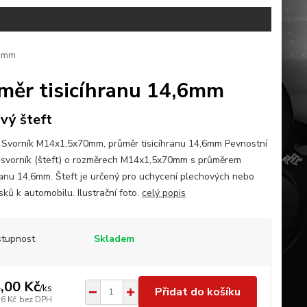
,6mm
ěr tisicíhranu 14,6mm
vý šteft
 Svorník M14x1,5x70mm, průměr tisicíhranu 14,6mm Pevnostní
 svorník (šteft) o rozměrech M14x1,5x70mm s průměrem
hranu 14,6mm. Šteft je určený pro uchycení plechových nebo
ků k automobilu. Ilustrační foto.
celý popis
tupnost
Skladem
,00 Kč
/
ks
Přidat do košíku
16 Kč
bez DPH