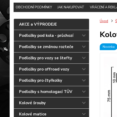
OBCHODNÍ PODMÍNKY
JAK NAKUPOVAT
VRÁCENÍ A REK
Úvod
Š
AKCE a VÝPRODEJE
Kolo
Podložky pod kola - průchozí
Podložky se změnou rozteče
Novinka
Podložky pro vozy se štefty
Podložky pro offroad vozy
Podložky pro čtyřkolky
Podložky s homologací TÜV
Kolové šrouby
Kolové matice