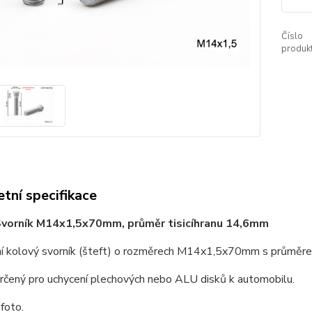
Číslo
produkt
tní specifikace
Svorník M14x1,5x70mm, průměr tisicíhranu 14,6mm
í kolový svorník (šteft) o rozměrech M14x1,5x70mm s průměrem
určený pro uchycení plechových nebo ALU disků k automobilu.
 foto.