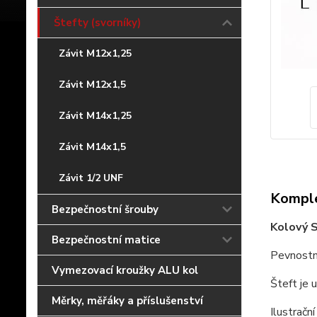
Štefty (svorníky)
Závit M12x1,25
Závit M12x1,5
Závit M14x1,25
Závit M14x1,5
Závit 1/2 UNF
Komple
Bezpečnostní šrouby
Kolový 
Bezpečnostní matice
Pevnostn
Vymezovací kroužky ALU kol
Šteft je 
Měrky, měřáky a příslušenství
Ilustrační