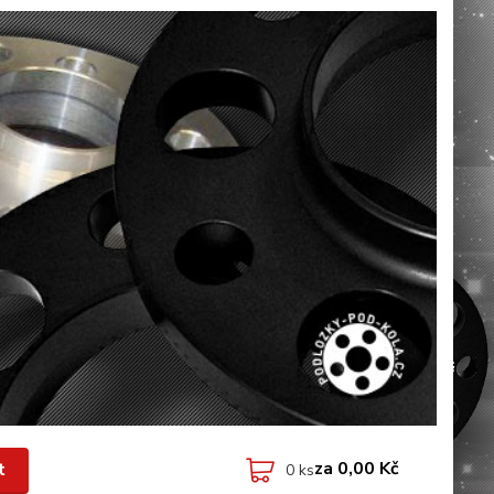
za
0,00 Kč
t
0
ks