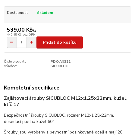
Dostupnost
Skladem
539,00 Kč
/
ks
445,45 Kč
bez DPH
Přidat do košíku
Číslo produktu:
PDK-AN322
Výrobce:
SICUBLOC
Kompletní specifikace
Zajišťovací šrouby SICUBLOC M12x1,25x22mm, kužel,
klíč 17
Bezpečnostní šrouby SICUBLOC, rozměr M12x1,25x22mm,
dosedací plocha kužel 60°.
Šrouby jsou vyrobeny z pevnostní pozinkované oceli a mají 20