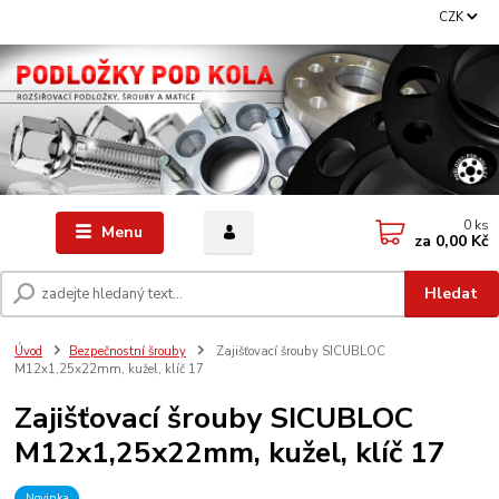
CZK
0
ks
Menu
za
0,00 Kč
Hledat
Úvod
Bezpečnostní šrouby
Zajišťovací šrouby SICUBLOC
M12x1,25x22mm, kužel, klíč 17
Zajišťovací šrouby SICUBLOC
M12x1,25x22mm, kužel, klíč 17
Novinka