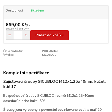
Dostupnost
Skladem
669,00 Kč
/
ks
552,89 Kč
bez DPH
Přidat do košíku
Číslo produktu:
PDK-AN340
Výrobce:
SICUBLOC
Kompletní specifikace
Zajišťovací šrouby SICUBLOC M12x1,25x40mm, kužel,
klíč 17
Bezpečnostní šrouby SICUBLOC, rozměr M12x1,25x40mm,
dosedací plocha kužel 60°.
Šrouby jsou vyrobeny z pevnostní pozinkované oceli a mají 20