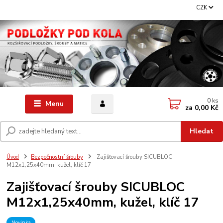
CZK
0
ks
Menu
za
0,00 Kč
Hledat
Úvod
Bezpečnostní šrouby
Zajišťovací šrouby SICUBLOC
M12x1,25x40mm, kužel, klíč 17
Zajišťovací šrouby SICUBLOC
M12x1,25x40mm, kužel, klíč 17
Novinka