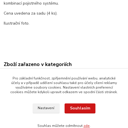
kombinací pojistného systému.
Cena uvedena za sadu (4 ks).
Ilustrační foto.
Zboží zařazeno v kategoriích
Bezpečnostní šrouby
Pro základní funkčnost, zpříjemnění používání webu, analytické
účely a v případě udělení souhlasu také pro účely cílení reklamy
Dosedací plocha kužel
využíváme soubory cookies. Nastavení vlastních preferencí
cookies můžete kdykoli upravit odkazem ve spodní části stránek.
Závit M12x1,25
Souhlasím
Nastavení
Souhlas můžete odmítnout
zde
.