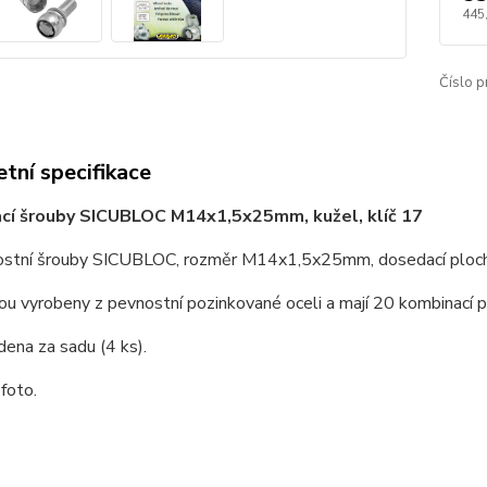
445
Číslo p
tní specifikace
ací šrouby SICUBLOC M14x1,5x25mm, kužel, klíč 17
stní šrouby SICUBLOC, rozměr M14x1,5x25mm, dosedací ploch
ou vyrobeny z pevnostní pozinkované oceli a mají 20 kombinací 
ena za sadu (4 ks).
 foto.