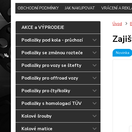
OBCHODNÍ PODMÍNKY
JAK NAKUPOVAT
VRÁCENÍ A REK
Úvod
B
AKCE a VÝPRODEJE
Zaji
Podložky pod kola - průchozí
Podložky se změnou rozteče
Novinka
Podložky pro vozy se štefty
Podložky pro offroad vozy
Podložky pro čtyřkolky
Podložky s homologací TÜV
Kolové šrouby
Kolové matice