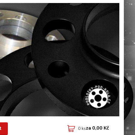
za
0,00 Kč
t
0
ks