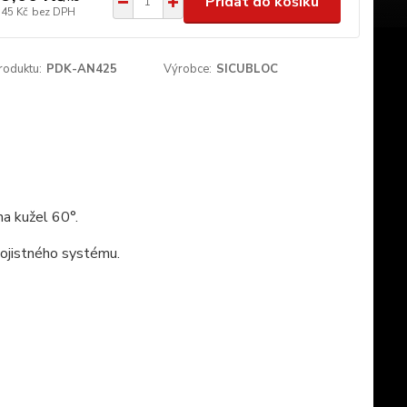
Přidat do košíku
,45 Kč
bez DPH
roduktu:
PDK-AN425
Výrobce:
SICUBLOC
a kužel 60°.
pojistného systému.