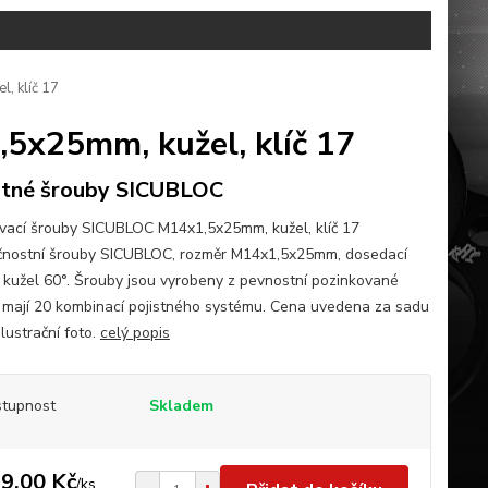
, klíč 17
5x25mm, kužel, klíč 17
stné šrouby SICUBLOC
ovací šrouby SICUBLOC M14x1,5x25mm, kužel, klíč 17
nostní šrouby SICUBLOC, rozměr M14x1,5x25mm, dosedací
 kužel 60°. Šrouby jsou vyrobeny z pevnostní pozinkované
a mají 20 kombinací pojistného systému. Cena uvedena za sadu
 Ilustrační foto.
celý popis
tupnost
Skladem
9,00 Kč
/
ks