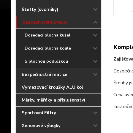
Štefty (svorníky)
Bezpečnostní šrouby
Dosedací plocha kužel
Komple
Dosedací plocha koule
Zajišťov
S plochou podložkou
Bezpečno
Bezpečnostní matice
Šrouby js
Vymezovací kroužky ALU kol
Cena uved
Měrky, měřáky a příslušenství
Ilustrační
Sportovní Filtry
Xenonové výbojky