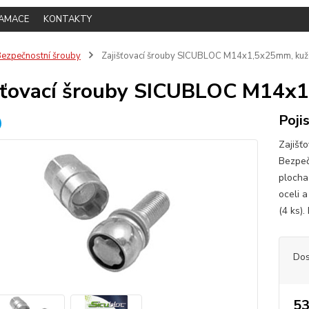
LAMACE
KONTAKTY
ezpečnostní šrouby
Zajišťovací šrouby SICUBLOC M14x1,5x25mm, kužel
šťovací šrouby SICUBLOC M14x1,
Poji
Zajišť
Bezpeč
plocha
oceli 
(4 ks).
Dos
53