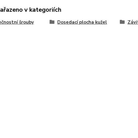
zařazeno v kategoriích
čnostní šrouby
Dosedací plocha kužel
Závi