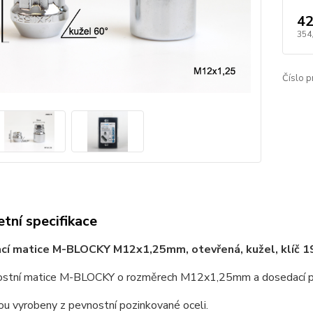
42
354
Číslo p
tní specifikace
ací matice M-BLOCKY M12x1,25mm, otevřená, kužel, klíč 1
stní matice M-BLOCKY o rozměrech M12x1,25mm a dosedací pl
ou vyrobeny z pevnostní pozinkované oceli.