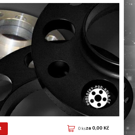
za
0,00 Kč
t
0
ks