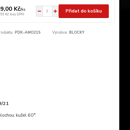
9,00 Kč
/
ks
Přidat do košíku
,55 Kč
bez DPH
roduktu:
PDK-AMO215
Výrobce:
BLOCKY
9/21
ochou: kužel 60°.