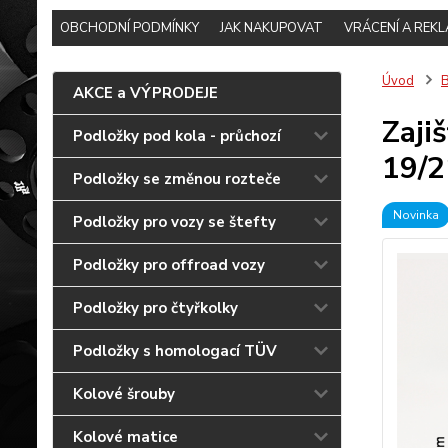
OBCHODNÍ PODMÍNKY
JAK NAKUPOVAT
VRÁCENÍ A REK
Úvod
B
AKCE a VÝPRODEJE
Zaji
Podložky pod kola - průchozí
19/2
Podložky se změnou rozteče
Novinka
Podložky pro vozy se štefty
Podložky pro offroad vozy
Podložky pro čtyřkolky
Podložky s homologací TÜV
Kolové šrouby
Kolové matice