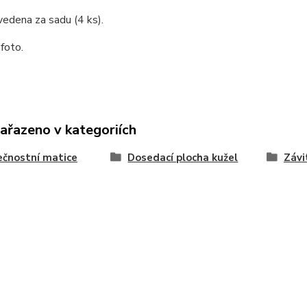
vedena za sadu (4 ks).
 foto.
zařazeno v kategoriích
čnostní matice
Dosedací plocha kužel
Závi