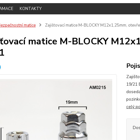
LAMACE
KONTAKTY
ezpečnostní matice
Zajišťovací matice M-BLOCKY M12x1,25mm, otevřená
šťovací matice M-BLOCKY M12x1,
1
Poji
Zajišť
19/21 
doseda
pozinko
celý p
Dos