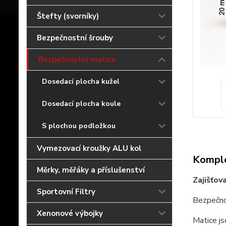
Štefty (svorníky)
Bezpečnostní šrouby
Bezpečnostní matice
Dosedací plocha kužel
Dosedací plocha koule
S plochou podložkou
Vymezovací kroužky ALU kol
Komple
Měrky, měřáky a příslušenství
Zajišťov
Sportovní Filtry
Bezpečno
Xenonové výbojky
Matice js