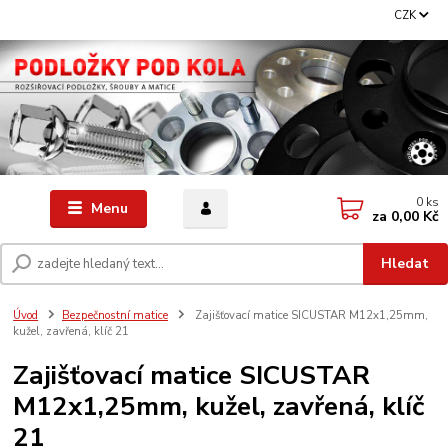
CZK
0
ks
Menu
za
0,00 Kč
Hledat
Úvod
Bezpečnostní matice
Zajišťovací matice SICUSTAR M12x1,25mm,
kužel, zavřená, klíč 21
Zajišťovací matice SICUSTAR
M12x1,25mm, kužel, zavřená, klíč
21