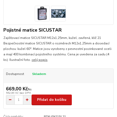
Pojistné matice SICUSTAR
Zajišťovací matice SICUSTAR M12x1,25mm, kužel, zavřená, klíč 21
Bezpečnostní matice SICUSTAR o rozměrech M12x1,25mm a dosedací
plochou: kužel 60°. Matice jsou vyrobeny z pevnostní pozinkované oceli
a mají 400 kombinací pojistného systému. Cena je uvedena za sadu (4
ks). Ilustrační foto.
celý popis
Dostupnost
Skladem
669,00 Kč
/
ks
552,89 Kč
bez DPH
Přidat do košíku
Číslo produktu:
PDK-EN215L21