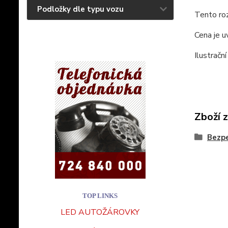
Podložky dle typu vozu
Tento roz
Cena je u
Ilustrační
Zboží 
Bezpe
TOP LINKS
LED AUTOŽÁROVKY