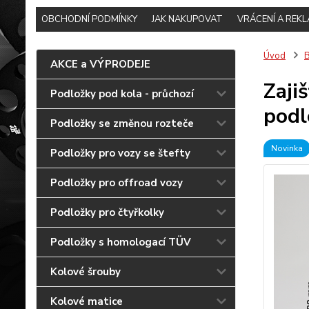
OBCHODNÍ PODMÍNKY
JAK NAKUPOVAT
VRÁCENÍ A REK
Úvod
B
AKCE a VÝPRODEJE
Zaji
Podložky pod kola - průchozí
podl
Podložky se změnou rozteče
Novinka
Podložky pro vozy se štefty
Podložky pro offroad vozy
Podložky pro čtyřkolky
Podložky s homologací TÜV
Kolové šrouby
Kolové matice