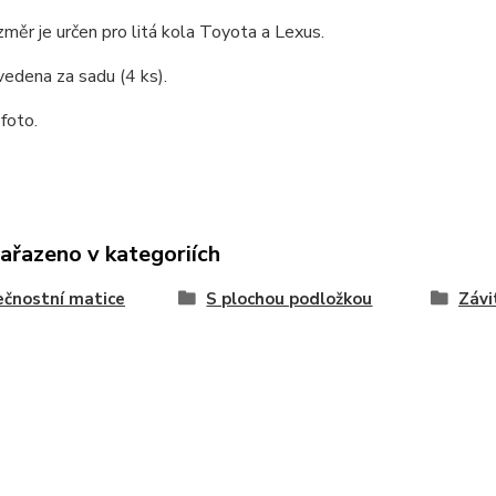
měr je určen pro litá kola Toyota a Lexus.
vedena za sadu (4 ks).
 foto.
zařazeno v kategoriích
čnostní matice
S plochou podložkou
Závi