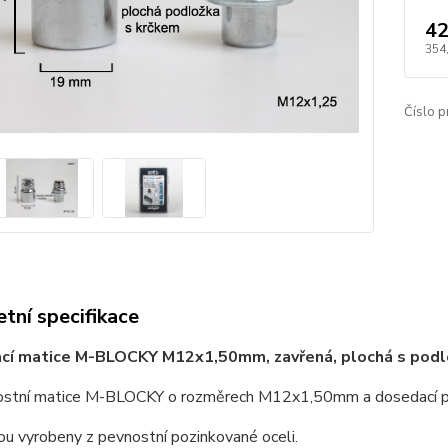
42
354
Číslo p
tní specifikace
ací matice M-BLOCKY M12x1,50mm, zavřená, plochá s podlo
stní matice M-BLOCKY o rozměrech M12x1,50mm a dosedací plo
ou vyrobeny z pevnostní pozinkované oceli.