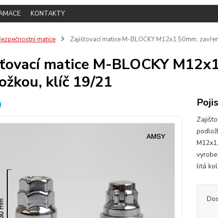
LAMACE
KONTAKTY
ezpečnostní matice
Zajišťovací matice M-BLOCKY M12x1,50mm, zavřená,
šťovací matice M-BLOCKY M12x1
ožkou, klíč 19/21
Poji
Zajišť
podlož
M12x1,
vyrobe
litá k
Dos