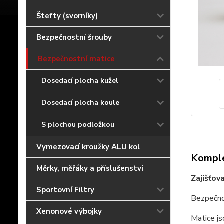
Štefty (svorníky)
Bezpečnostní šrouby
Bezpečnostní matice
Dosedací plocha kužel
Dosedací plocha koule
S plochou podložkou
Vymezovací kroužky ALU kol
Komple
Měrky, měřáky a příslušenství
Zajišťov
Sportovní Filtry
Bezpečno
Xenonové výbojky
Matice js