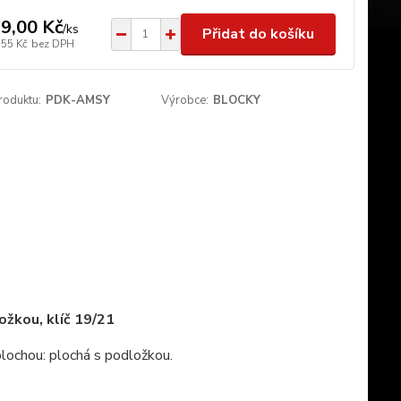
9,00 Kč
/
ks
Přidat do košíku
,55 Kč
bez DPH
roduktu:
PDK-AMSY
Výrobce:
BLOCKY
žkou, klíč 19/21
chou: plochá s podložkou.