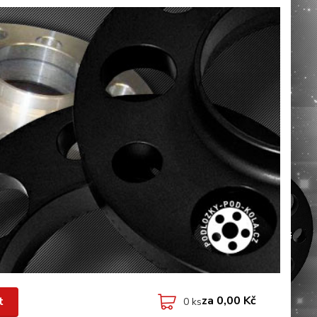
za
0,00 Kč
t
0
ks