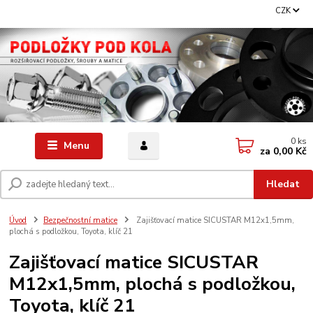
CZK
0
ks
Menu
za
0,00 Kč
Hledat
Úvod
Bezpečnostní matice
Zajišťovací matice SICUSTAR M12x1,5mm,
plochá s podložkou, Toyota, klíč 21
Zajišťovací matice SICUSTAR
M12x1,5mm, plochá s podložkou,
Toyota, klíč 21