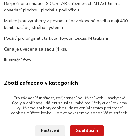
Bezpečnostní matice SICUSTAR o rozměrech M12x1,5mm a
dosedací plochou: plochá s podložkou.
Matice jsou vyrobeny z pevnostní pozinkované oceli
a mají 400
kombinací pojistného systemu.
Použití pro original litá kola Toyota, Lexus, Mitsubishi
Cena je uvedena za sadu (4 ks).
Ilustrační foto.
Zboží zařazeno v kategoriích
Bezpečnostní matice
Pro základní funkčnost, zpříjemnění používání webu, analytické
účely a v případě udělení souhlasu také pro účely cílení reklamy
S plochou podložkou
využíváme soubory cookies. Nastavení vlastních preferencí
cookies můžete kdykoli upravit odkazem ve spodní části stránek.
Závit M12x1,5
Souhlasím
Nastavení