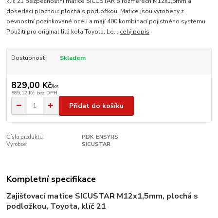
klíč 21 Bezpečnostní matice SICUSTAR o rozměrech M12x1,5mm a
dosedací plochou: plochá s podložkou. Matice jsou vyrobeny z
pevnostní pozinkované oceli a mají 400 kombinací pojistného systemu.
Použití pro original litá kola Toyota, Le...
celý popis
Dostupnost
Skladem
829,00 Kč
/
ks
685,12 Kč
bez DPH
Přidat do košíku
Číslo produktu:
PDK-ENSYRS
Výrobce:
SICUSTAR
Kompletní specifikace
Zajišťovací matice SICUSTAR M12x1,5mm, plochá s
podložkou, Toyota, klíč 21