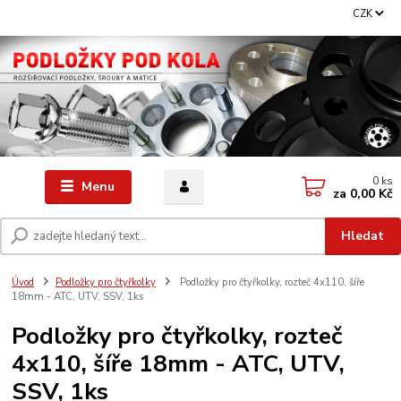
CZK
0
ks
Menu
za
0,00 Kč
Hledat
Úvod
Podložky pro čtyřkolky
Podložky pro čtyřkolky, rozteč 4x110, šíře
18mm - ATC, UTV, SSV, 1ks
Podložky pro čtyřkolky, rozteč
4x110, šíře 18mm - ATC, UTV,
SSV, 1ks