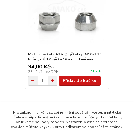
Matice na kola ATV (čtyřkolky) M10x1,25
kužel, klíč 17, výška 16 mm, otevřená
34,00 Kč
/
ks
Skladem
28,10 Kč
bez DPH
Přidat do košíku
Zboží zařazeno v kategoriích
Pro základní funkčnost, zpříjemnění používání webu, analytické
účely a v případě udělení souhlasu také pro účely cílení reklamy
Podložky pro čtyřkolky
využíváme soubory cookies. Nastavení vlastních preferencí
cookies můžete kdykoli upravit odkazem ve spodní části stránek.
Rozteč 4x110