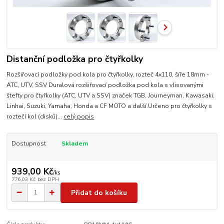
Distanční podložka pro čtyřkolky
Rozšiřovací podložky pod kola pro čtyřkolky, rozteč 4x110, šíře 18mm -
ATC, UTV, SSV Duralová rozšiřovací podložka pod kola s vlisovanými
štefty pro čtyřkolky (ATC, UTV a SSV) značek TGB, Journeyman, Kawasaki,
Linhai, Suzuki, Yamaha, Honda a CF MOTO a další.Určeno pro čtyřkolky s
roztečí kol (disků)...
celý popis
Dostupnost
Skladem
939,00 Kč
/
ks
776,03 Kč
bez DPH
Přidat do košíku