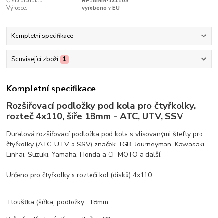
Číslo produktu:
RP18MM-4x110S
Výrobce:
vyrobeno v EU
Kompletní specifikace
Související zboží
1
Kompletní specifikace
Rozšiřovací podložky pod kola pro čtyřkolky,
rozteč 4x110, šíře 18mm - ATC, UTV, SSV
Duralová rozšiřovací podložka pod kola s vlisovanými štefty pro
čtyřkolky (ATC, UTV a SSV) značek TGB, Journeyman, Kawasaki,
Linhai, Suzuki, Yamaha, Honda a CF MOTO a další.
Určeno pro čtyřkolky s roztečí kol (disků) 4x110.
Tloušťka (šířka) podložky: 18mm