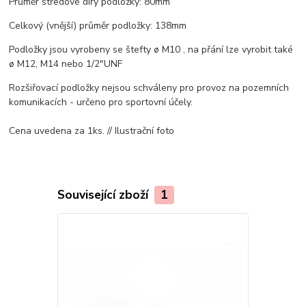
Průměr středové díry podložky: 80mm
Celkový (vnější) průměr podložky: 138mm
Podložky jsou vyrobeny se štefty ø M10 , na přání lze vyrobit také
ø M12, M14 nebo 1/2"UNF
Rozšiřovací podložky nejsou schváleny pro provoz na pozemních
komunikacích - určeno pro sportovní účely.
Cena uvedena za 1ks. // Ilustrační foto
Související zboží
1