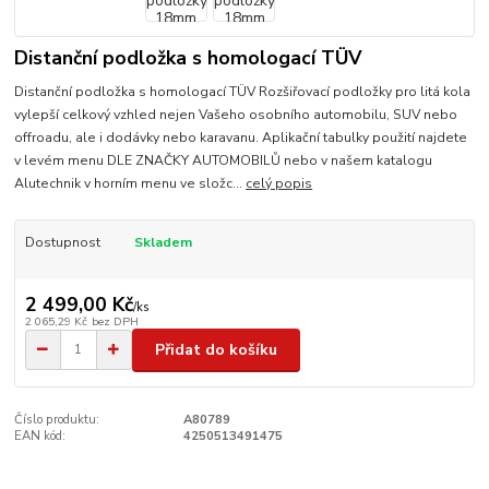
Distanční podložka s homologací TÜV
Distanční podložka s homologací TÜV Rozšiřovací podložky pro litá kola
vylepší celkový vzhled nejen Vašeho osobního automobilu, SUV nebo
offroadu, ale i dodávky nebo karavanu. Aplikační tabulky použití najdete
v levém menu DLE ZNAČKY AUTOMOBILŮ nebo v našem katalogu
Alutechnik v horním menu ve složc...
celý popis
Dostupnost
Skladem
2 499,00 Kč
/
ks
2 065,29 Kč
bez DPH
Přidat do košíku
Číslo produktu:
A80789
EAN kód:
4250513491475