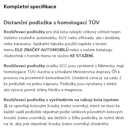
Kompletní specifikace
Distanční podložka s homologací TÜV
Rozšiřovací podložky
pro litá kola vylepší celkový vzhled nejen
Vašeho osobního automobilu, SUV nebo offroadu, ale i dodávky
nebo karavanu. Aplikační tabulky použití najdete v levém
menu
DLE ZNAČKY AUTOMOBILŮ
nebo v našem katalogu
Alutechnik v horním menu ve složce
KE STAŽENÍ.
Rozšiřovací podložky
značky SCC jsou vyrobené v Německu, mají
homologace TÜV Austria a schválení Ministerstva dopravy ČR k
provozu na pozemních komunikacích. Uvedená cena je za sadu 2
ks podložek na jednu nápravu. Podložky jsou vyrobeny z lehké,
ale vysoce pevné slitiny hliníku a magnesia.
Rozšiřovací podložky s vystředěním na náboji kola (system
2)
se upevňují kolovými šrouby (nebo svorníky), které se musí ke
každé sadě podložek objednat podle velikosti původních kolových
šroubů (nebo svorníků), ale delších o šířku podložky. Je nutné dbát
na to, aby jste objednali šrouby (nebo svorníky) shodného