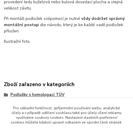
provedení tedy kuželová nebo kulová dosedací plocha a stejná
velikost závitu.
Při montáži podložek svépomocí je nutné
vždy dodržet správný
montážní postup
dle návodu, který je ke každé sadě podložek
přiložen.
Ilustrační foto.
Zboží zařazeno v kategoriích
Podložky s homologací TÜV
Rozteč 5x100
Pro základní funkčnost, zpříjemnění používání webu, analytické
účely a v případě udělení souhlasu také pro účely cílení reklamy
Rozteč 5x112
využíváme soubory cookies. Nastavení vlastních preferencí
cookies můžete kdykoli upravit odkazem ve spodní části stránek.
Šíře podložky 20mm